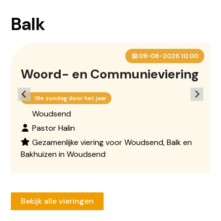
Balk
09-08-2026 10:00
Woord- en Communieviering
19e zondag door het jaar
Woudsend
Pastor Halin
Gezamenlijke viering voor Woudsend, Balk en
Bakhuizen in Woudsend
0513 – 432237 (di. en do. 09:00 - 11:00 uur)
info@dechristoffel.nl
Bekijk alle vieringen