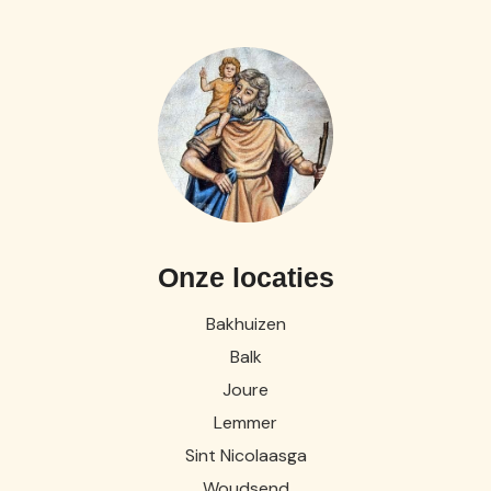
Onze locaties
Bakhuizen
0513 – 432237 (di. en do. 09:00 - 11:00 uur)
Balk
info@dechristoffel.nl
Joure
Lemmer
Sint Nicolaasga
Woudsend